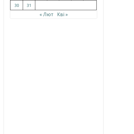
30
31
« Лют
Кві »