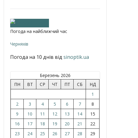
Погода на найближчий час
Черняхів
Погода на 10 днів від
sinoptik.ua
Березень 2026
ПН
ВТ
СР
ЧТ
ПТ
СБ
НД
1
2
3
4
5
6
7
8
9
10
11
12
13
14
15
16
17
18
19
20
21
22
23
24
25
26
27
28
29