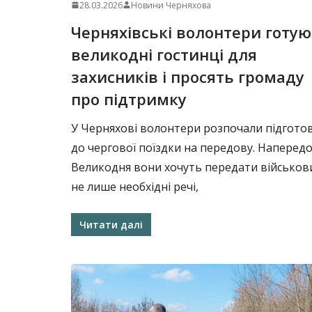
28.03.2026
Новини Черняхова
Черняхівські волонтери готу
великодні гостинці для
захисників і просять громаду
про підтримку
У Черняхові волонтери розпочали підгото
до чергової поїздки на передову. Напередо
Великодня вони хочуть передати військо
не лише необхідні речі,
Читати далі