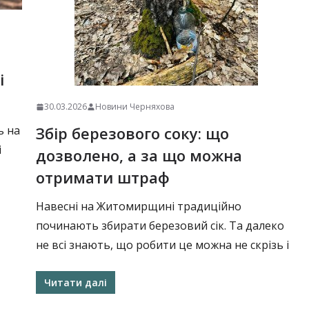
і
30.03.2026
Новини Черняхова
Збір березового соку: що
ь на
і
дозволено, а за що можна
отримати штраф
Навесні на Житомирщині традиційно
починають збирати березовий сік. Та далеко
не всі знають, що робити це можна не скрізь і
Читати далі