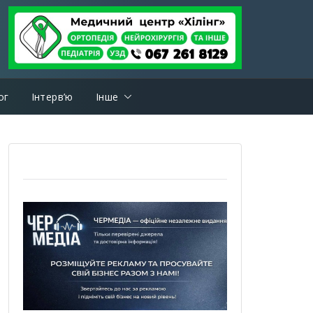
ог
Інтерв’ю
Інше