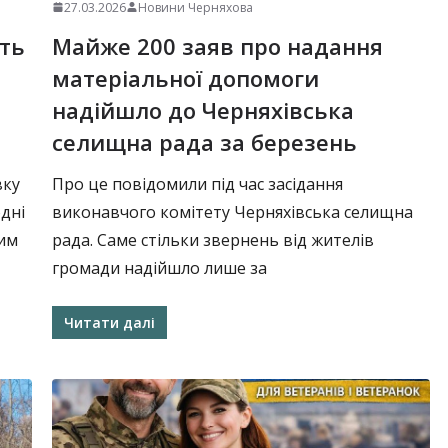
27.03.2026
Новини Черняхова
ють
Майже 200 заяв про надання
матеріальної допомоги
надійшло до Черняхівська
селищна рада за березень
вку
Про це повідомили під час засідання
дні
виконавчого комітету Черняхівська селищна
вим
рада. Саме стільки звернень від жителів
громади надійшло лише за
Читати далі