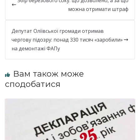
Збір березового соку: що дозволено, а за що
можна отримати штраф
Депутат Оліївської громади отримав
чергову підозру: понад 330 тисяч «заробили»
на демонтажі ФАПу
Вам також може
сподобатися