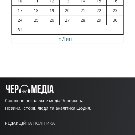
10
11
12
13
14
15
16
17
18
19
20
21
22
23
24
25
26
27
28
29
30
31
« Лип
Локальне незалежне медіа Черняхова.
Новини, історії, люди та аналітика щодня.
РЕДАКЦІЙНА ПОЛІТИКА