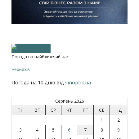
Погода на найближчий час
Черняхів
Погода на 10 днів від
sinoptik.ua
Серпень 2026
ПН
ВТ
СР
ЧТ
ПТ
СБ
НД
1
2
3
4
5
6
7
8
9