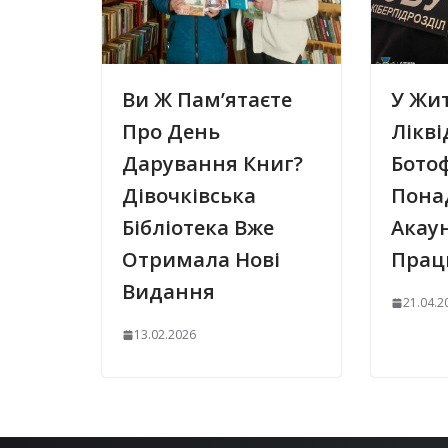
Ви Ж Пам’ятаєте
У Жи
Про День
Лікв
Дарування Книг?
Бото
Дівочківська
Понад
Бібліотека Вже
Акаун
Отримала Нові
Прац
Видання
21.04.2
13.02.2026