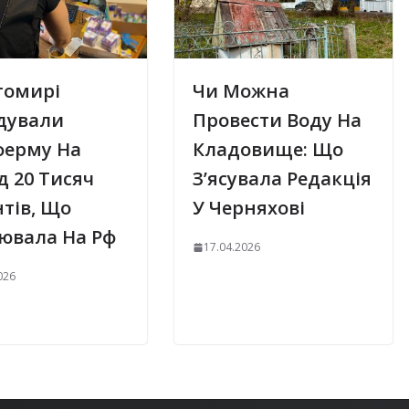
томирі
Чи Можна
ідували
Провести Воду На
ферму На
Кладовище: Що
 20 Тисяч
З’ясувала Редакція
тів, Що
У Черняхові
ювала На Рф
17.04.2026
026