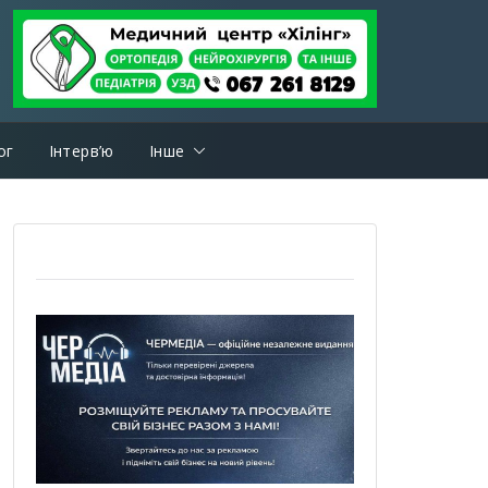
ог
Інтерв’ю
Інше