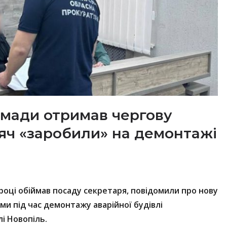
омади отримав чергову
сяч «заробили» на демонтажі
 році обіймав посаду секретаря, повідомили про нову
и під час демонтажу аварійної будівлі
і Новопіль.