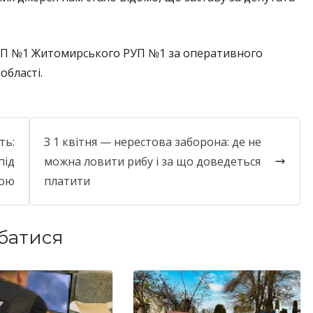
 ВП №1 Житомирського РУП №1 за оперативного
області.
ть:
З 1 квітня — нерестова заборона: де не
під
можна ловити рибу і за що доведеться
ною
платити
батися