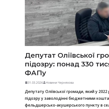
Депутат Оліївської гр
підозру: понад 330 ти
ФАПу
31.03.2026
Новини Черняхова
Депутату Оліївської громади, який у 2022
підозру у заволодінні бюджетними коштам
фельдшерсько-акушерського пункту в сел