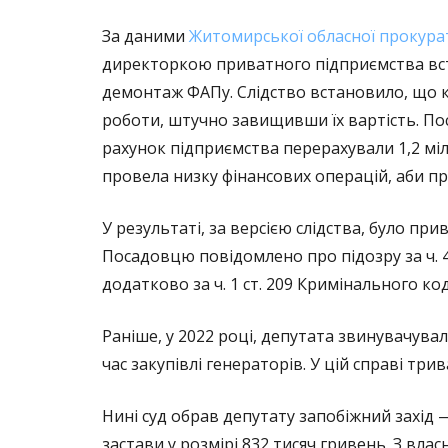
За даними
Житомирської обласної прокура
директоркою приватного підприємства вст
демонтаж ФАПу. Слідство встановило, що 
роботи, штучно завищивши їх вартість. Пос
рахунок підприємства перерахували 1,2 мі
провела низку фінансових операцій, аби п
У результаті, за версією слідства, було п
Посадовцю повідомлено про підозру за ч. 4 с
додатково за ч. 1 ст. 209 Кримінального ко
Раніше, у 2022 році, депутата звинувачува
час закупівлі генераторів. У цій справі три
Нині суд обрав депутату запобіжний захід
застави у розмірі 832 тисяч гривень. З вла