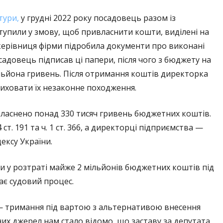
тури,
у грудні 2022 року посадовець разом із
упили у змову, щоб привласнити кошти, виділені на
керівниця фірми підробила документи про виконані
адовець підписав ці папери, після чого з бюджету на
льйона гривень. Після отримання коштів директорка
риховати їх незаконне походження.
ривласнено понад 330 тисяч гривень бюджетних коштів.
т. 191 та ч. 1 ст. 366, а директорці підприємства —
дексу України.
ли у розтраті майже 2 мільйонів бюджетних коштів під
ває судовий процес.
 — тримання під вартою з альтернативою внесення
сних джерел нам стало відомо, що заставу за депутата