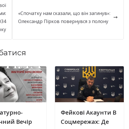
вої
ми:
«Спочатку нам сказали, що він загинув»:
034
Олександр Пірков повернувся з полону
оку
батися
атурно-
Фейкові Акаунти В
чний Вечір
Соцмережах: Де