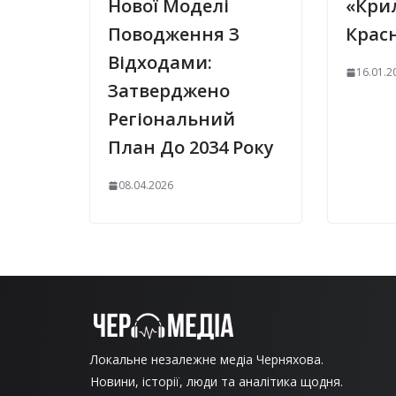
Нової Моделі
«Крил
Поводження З
Крас
Відходами:
16.01.2
Затверджено
Регіональний
План До 2034 Року
08.04.2026
Локальне незалежне медіа Черняхова.
Новини, історії, люди та аналітика щодня.