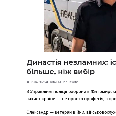
Династія незламних: і
більше, ніж вибір
08.04.2026
Новини Черняхова
В Управлінні поліції охорони в Житомирсь
захист країни — не просто професія, а п
Олександр — ветеран війни, військовослуж