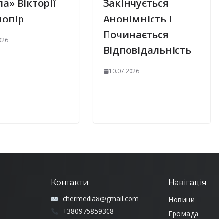
а» Вікторії
Закінчується
нопір
Анонімність І
Починається
026
Відповідальність
10.07.2026
Контакти
Навігація
chermedia8@gmail.com
Новини
+380975859308
Громада