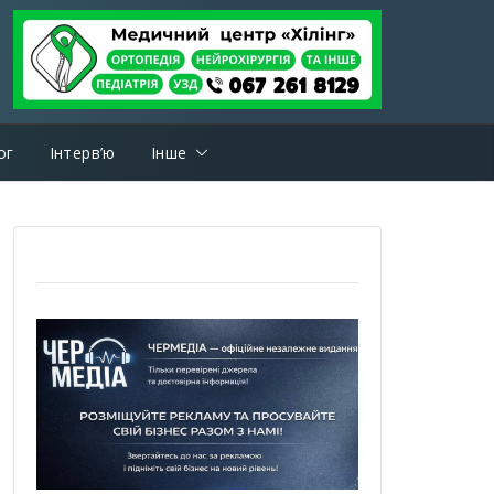
ог
Інтерв’ю
Інше