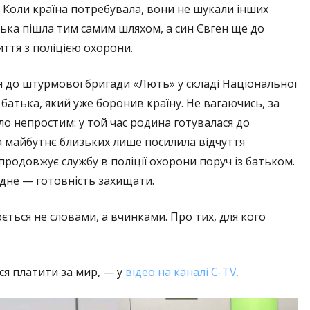
 Коли країна потребувала, вони не шукали інших
нька пішла тим самим шляхом, а син Євген ще до
ття з поліцією охорони.
я до штурмової бригади «Лють» у складі Національної
 батька, який уже боронив країну. Не вагаючись, за
ло непростим: у той час родина готувалася до
а майбутнє близьких лише посилила відчуття
продовжує службу в поліції охорони поруч із батьком.
 одне — готовність захищати.
юється не словами, а вчинками. Про тих, для кого
ься платити за мир, — у
відео на каналі C-TV.