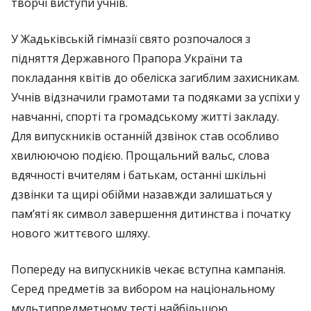
творчі виступи учнів.
У Жадьківській гімназії свято розпочалося з
підняття Державного Прапора України та
покладання квітів до обеліска загиблим захисникам.
Учнів відзначили грамотами та подяками за успіхи у
навчанні, спорті та громадському житті закладу.
Для випускників останній дзвінок став особливо
хвилюючою подією. Прощальний вальс, слова
вдячності вчителям і батькам, останні шкільні
дзвінки та щирі обійми назавжди залишаться у
пам’яті як символ завершення дитинства і початку
нового життєвого шляху.
Попереду на випускників чекає вступна кампанія.
Серед предметів за вибором на національному
мультипредметному тесті найбільшою