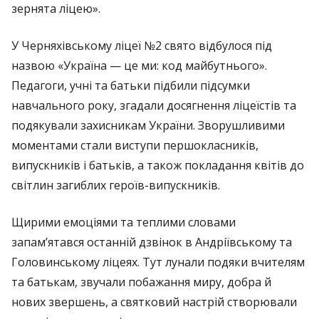
зернята ліцею».
У Черняхівському ліцеї №2 свято відбулося під
назвою «Україна — це ми: код майбутнього».
Педагоги, учні та батьки підбили підсумки
навчального року, згадали досягнення ліцеїстів та
подякували захисникам України. Зворушливими
моментами стали виступи першокласників,
випускників і батьків, а також покладання квітів до
світлин загиблих героїв-випускників.
Щирими емоціями та теплими словами
запам’ятався останній дзвінок в Андріївському та
Головинському ліцеях. Тут лунали подяки вчителям
та батькам, звучали побажання миру, добра й
нових звершень, а святковий настрій створювали