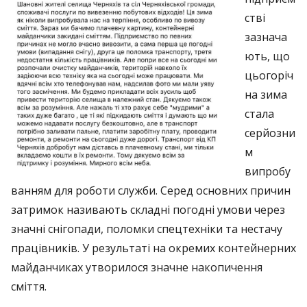
стві
зазнача
ють, що
цьогоріч
на зима
стала
серйозни
м
випробу
ванням для роботи служби. Серед основних причин
затримок називають складні погодні умови через
значні снігопади, поломки спецтехніки та нестачу
працівників. У результаті на окремих контейнерних
майданчиках утворилося значне накопичення
сміття.