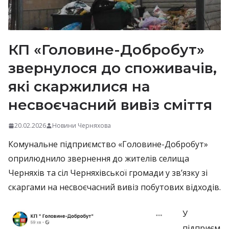
КП «Головине-Добробут»
звернулося до споживачів,
які скаржилися на
несвоєчасний вивіз сміття
20.02.2026
Новини Черняхова
Комунальне підприємство «Головине-Добробут»
оприлюднило звернення до жителів селища
Черняхів та сіл Черняхівської громади у зв’язку зі
скаргами на несвоєчасний вивіз побутових відходів.
У
підприєм