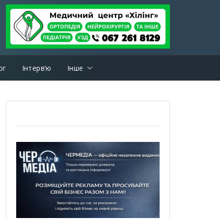
ог
Інтерв’ю
Інше