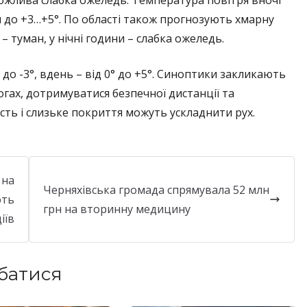
я до +3…+5°. По області також прогнозують хмарну
– туман, у нічні години – слабка ожеледь.
до -3°, вдень – від 0° до +5°. Синоптики закликають
огах, дотримуватися безпечної дистанції та
ть і слизьке покриття можуть ускладнити рух.
 на
Черняхівська громада спрямувала 52 млн
ють
грн на вторинну медицину
іїв
батися