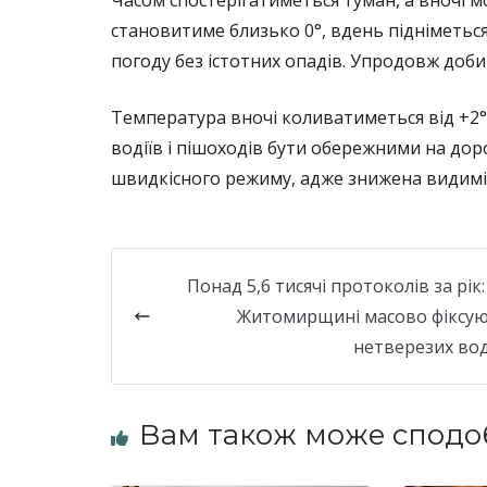
становитиме близько 0°, вдень підніметьс
погоду без істотних опадів. Упродовж доби 
Температура вночі коливатиметься від +2° 
водіїв і пішоходів бути обережними на дор
швидкісного режиму, адже знижена видиміс
Понад 5,6 тисячі протоколів за рік:
Житомирщині масово фіксу
нетверезих вод
Вам також може сподо