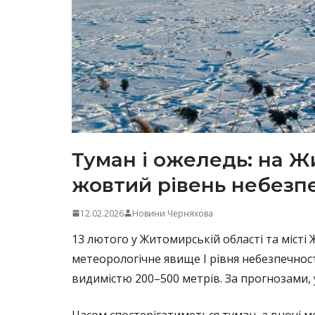
Туман і ожеледь: на 
жовтий рівень небезп
12.02.2026
Новини Черняхова
13 лютого у Житомирській області та міст
метеорологічне явище І рівня небезпечност
видимістю 200–500 метрів. За прогнозами, 
Часом спостерігатиметься туман, а вночі 