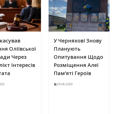
касував
У Черняхові Знову
ня Оліївської
Планують
ради Через
Опитування Щодо
ікт Інтересів
Розміщення Алеї
тата
Пам’яті Героїв
026
29.06.2026