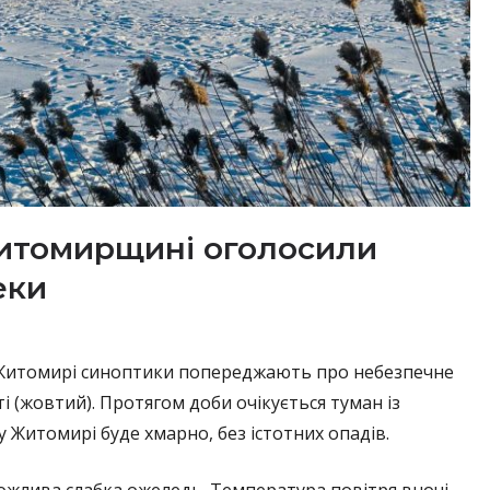
Житомирщині оголосили
еки
і Житомирі синоптики попереджають про небезпечне
і (жовтий). Протягом доби очікується туман із
у Житомирі буде хмарно, без істотних опадів.
можлива слабка ожеледь. Температура повітря вночі