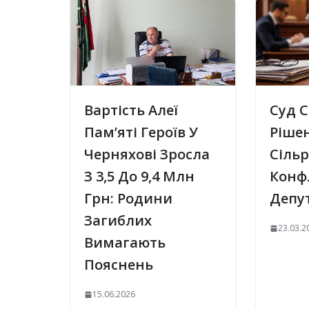
Вартість Алеї
Суд С
Пам’яті Героїв У
Рішен
Черняхові Зросла
Сіль
З 3,5 До 9,4 Млн
Конфл
Грн: Родини
Депу
Загиблих
23.03.2
Вимагають
Пояснень
15.06.2026