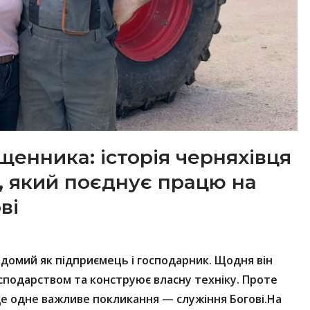
щенника: історія черняхівця
 який поєднує працю на
ві
домий як підприємець і господарник. Щодня він
осподарством та конструює власну техніку. Проте
 ще одне важливе покликання — служіння Богові.На