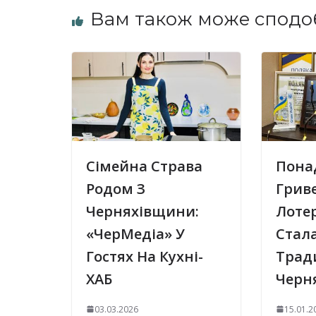
Вам також може сподо
Сімейна Страва
Пона
Родом З
Гриве
Черняхівщини:
Лотер
«ЧерМедіа» У
Стал
Гостях На Кухні-
Трад
ХАБ
Черня
03.03.2026
15.01.2