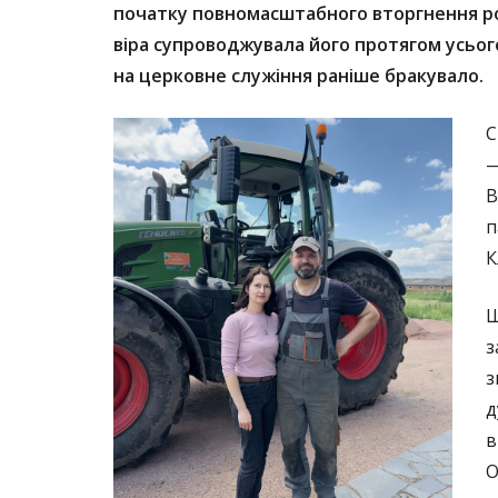
початку повномасштабного вторгнення рос
віра супроводжувала його протягом усього
на церковне служіння раніше бракувало.
С
—
В
п
К
Ш
з
з
д
в
О