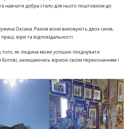
 та навчати добра стало для нього поштовхом до
ружина Оксана. Разом вони виховують двох синів,
раці, віри та відповідальності.
 того, як людина може успішно поєднувати
я Богові, залишаючись вірною своїм переконанням і