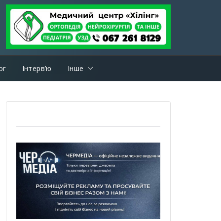
ог
Інтерв’ю
Інше