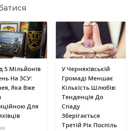
батися
д 5 Мільйонів
У Черняхівській
нь На ЗСУ:
Громаді Меншає
ея, Яка Вже
Кількість Шлюбів:
а
Тенденція До
иційною Для
Спаду
хівців
Зберігається
Третій Рік Поспіль
026