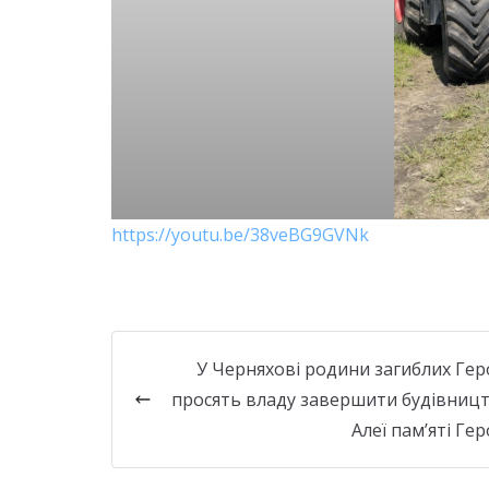
https://youtu.be/38veBG9GVNk
У Черняхові родини загиблих Гер
просять владу завершити будівниц
Алеї пам’яті Гер