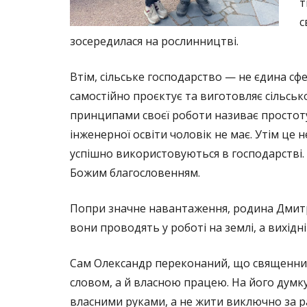
т
с
зосередилася на рослинництві.
Втім, сільське господарство — не єдина сфер
самостійно проєктує та виготовляє сільськ
принципами своєї роботи називає простоту,
інженерної освіти чоловік не має. Утім це 
успішно використовуються в господарстві. 
Божим благословенням.
Попри значне навантаження, родина Дмитрукі
вони проводять у роботі на землі, а вихідн
Сам Олександр переконаний, що священни
словом, а й власною працею. На його думк
власними руками, а не жити виключно за 