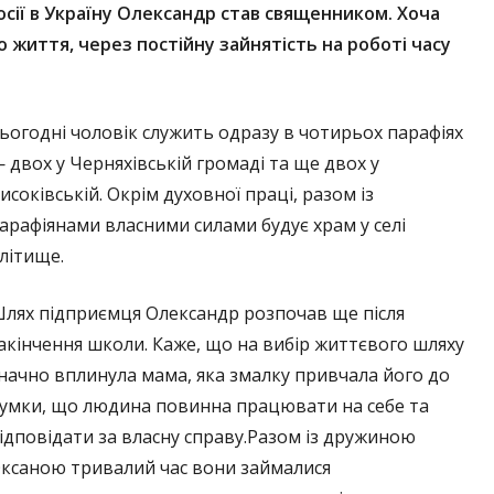
ії в Україну Олександр став священником. Хоча
 життя, через постійну зайнятість на роботі часу
ьогодні чоловік служить одразу в чотирьох парафіях
 двох у Черняхівській громаді та ще двох у
исоківській. Окрім духовної праці, разом із
арафіянами власними силами будує храм у селі
літище.
лях підприємця Олександр розпочав ще після
акінчення школи. Каже, що на вибір життєвого шляху
начно вплинула мама, яка змалку привчала його до
умки, що людина повинна працювати на себе та
ідповідати за власну справу.Разом із дружиною
ксаною тривалий час вони займалися