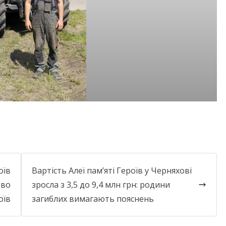
оїв
Вартість Алеї пам’яті Героїв у Черняхові
тво
зросла з 3,5 до 9,4 млн грн: родини
оїв
загиблих вимагають пояснень