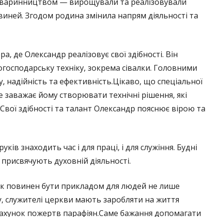
варинництвом — вирощували та реалізовували
виней. Згодом родина змінила напрям діяльності та
а, де Олександр реалізовує свої здібності. Він
огосподарську техніку, зокрема сівалки. Головними
 надійність та ефективність.Цікаво, що спеціальної
не заважає йому створювати технічні рішення, які
Свої здібності та талант Олександр пояснює вірою та
в знаходить час і для праці, і для служіння. Будні
і присвячують духовній діяльності.
к повинен бути прикладом для людей не лише
у, служителі церкви мають заробляти на життя
рахунок пожертв парафіян.Саме бажання допомагати