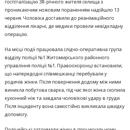
госпіталізацію 38-річного жителя селища з
проникаючим ножовим пораненням надійшло 13
червня. Чоловіка доставили до реанімаційного
відділення лікарні, де медики провели невідкладну
операцію.
На місці події працювала слідчо-оперативна група
відділу поліції №1 Житомирського районного
управління поліції №1. Правоохоронці встановили,
що напередодні співмешканці перебували у
родичів жінки. Після повернення додому між ними
виникла побутова сварка, під час якої жінка схопила
кухонний ніж та завдала чоловікові удару в груди.
Після інциденту вона самостійно викликала швидку
допомогу.
Поліцейські затримали жінку в процесуальному